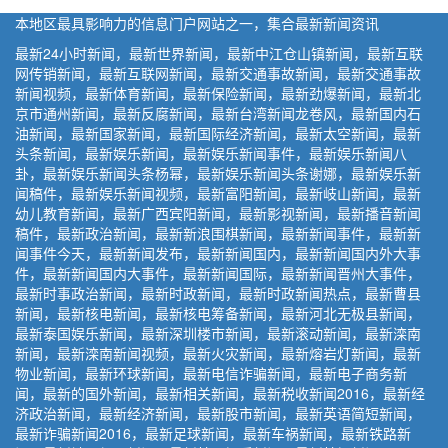
本地区最具影响力的信息门户网站之一，集合最新新闻资讯
最新24小时新闻，最新世界新闻，最新中江仓山镇新闻，最新互联
网传销新闻，最新互联网新闻，最新交通事故新闻，最新交通事故
新闻视频，最新体育新闻，最新保险新闻，最新劲爆新闻，最新北
京市通州新闻，最新反腐新闻，最新台湾新闻龙卷风，最新国内石
油新闻，最新国家新闻，最新国际经济新闻，最新太空新闻，最新
头条新闻，最新娱乐新闻，最新娱乐新闻事件，最新娱乐新闻八
卦，最新娱乐新闻头条杨幂，最新娱乐新闻头条谢娜，最新娱乐新
闻稿件，最新娱乐新闻视频，最新富阳新闻，最新岐山新闻，最新
幼儿教育新闻，最新广西宾阳新闻，最新影视新闻，最新播音新闻
稿件，最新政治新闻，最新新浪围棋新闻，最新新闻事件，最新新
闻事件今天，最新新闻发布，最新新闻国内，最新新闻国内外大事
件，最新新闻国内大事件，最新新闻国际，最新新闻晋州大事件，
最新时事政治新闻，最新时政新闻，最新时政新闻热点，最新曹县
新闻，最新核电新闻，最新核电筹备新闻，最新河北无极县新闻，
最新泰国娱乐新闻，最新深圳楼市新闻，最新滚动新闻，最新滦南
新闻，最新滦南新闻视频，最新火灾新闻，最新熔岩灯新闻，最新
物业新闻，最新环球新闻，最新电信诈骗新闻，最新电子商务新
闻，最新的国外新闻，最新相关新闻，最新税收新闻2016，最新经
济政治新闻，最新经济新闻，最新股市新闻，最新英语简短新闻，
最新诈骗新闻2016，最新足球新闻，最新车祸新闻，最新铁路新