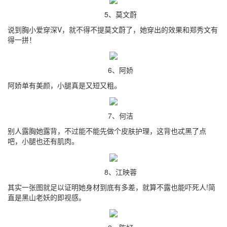
5、莫文蔚
说到胸小爱穿深V，就不得不提莫文蔚了，她穿出的效果和郑秀文有
得一拼！
6、阿娇
阿娇单有美颜，小腿真是又短又粗。
7、何洁
别人露胸她露背，不过能不能先做个皮肤护理，这背也忒黑了点
吧，小腿也还有肌肉。
8、江映蓉
其实一张图就足以证明她身材到底有多差，就算不露也能吓死人!简
直是黑山老妖的即视感。