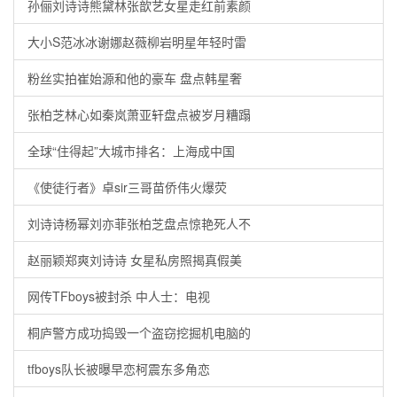
孙俪刘诗诗熊黛林张歆艺女星走红前素颜
大小S范冰冰谢娜赵薇柳岩明星年轻时雷
粉丝实拍崔始源和他的豪车 盘点韩星奢
张柏芝林心如秦岚萧亚轩盘点被岁月糟蹋
全球“住得起”大城市排名：上海成中国
《使徒行者》卓sir三哥苗侨伟火爆荧
刘诗诗杨幂刘亦菲张柏芝盘点惊艳死人不
赵丽颖郑爽刘诗诗 女星私房照揭真假美
网传TFboys被封杀 中人士：电视
桐庐警方成功捣毁一个盗窃挖掘机电脑的
tfboys队长被曝早恋柯震东多角恋