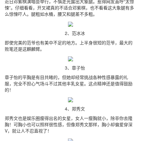
近日邓紫棋演唱会举行，不慎走光露出大象腿。惹得网友直呼“太惊
悚”。仔细看看，开叉裙真的不适合邓紫棋，也不看看这大象腿有多
么惊悚吓人。腿粗如水桶，腰又和腿差不多粗。
2、范冰冰
即使完美的范爷也有美中不足的地方。上半身很短的范爷，最大的
败笔还是这麒麟臂。
3、章子怡
章子怡的平胸是有目共睹的，但她却经常挑战各种性感暴露的礼
服，完全不担心气场斗不过其他丰乳女星。这点精神还是值得鼓励
的！
4、郑秀文
郑秀文也是娱乐圈瘦得出名的女星，女人一瘦胸就小，除非你去隆
胸！可胸小也可以照样很性感，但像郑秀文那样，胸小却偏爱穿深
V，就让人不忍直视了！