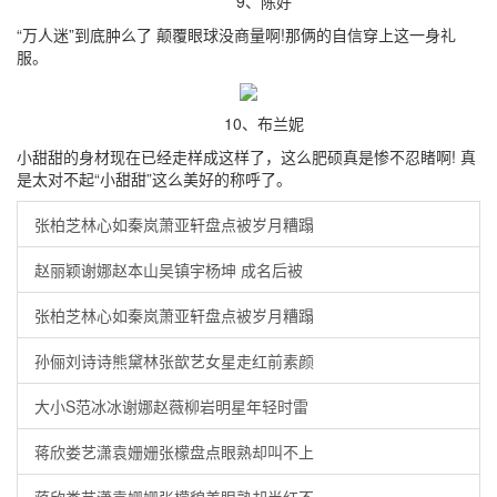
9、陈好
“万人迷”到底肿么了 颠覆眼球没商量啊!那俩的自信穿上这一身礼
服。
10、布兰妮
小甜甜的身材现在已经走样成这样了，这么肥硕真是惨不忍睹啊! 真
是太对不起“小甜甜”这么美好的称呼了。
张柏芝林心如秦岚萧亚轩盘点被岁月糟蹋
赵丽颖谢娜赵本山吴镇宇杨坤 成名后被
张柏芝林心如秦岚萧亚轩盘点被岁月糟蹋
孙俪刘诗诗熊黛林张歆艺女星走红前素颜
大小S范冰冰谢娜赵薇柳岩明星年轻时雷
蒋欣娄艺潇袁姗姗张檬盘点眼熟却叫不上