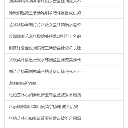
刘诗诗杨幂刘亦菲张柏芝盘点惊艳死人不
钟欣桐赵薇王菲汤唯明争暗斗反目成仇的
范冰冰杨幂刘诗诗赵薇女星红颜祸水造型
袁姗姗娄艺潇张檬貌美眼熟却叫不上名的
谢霆锋曾宝仪刘恺威王诗龄最给父母长脸
文根英朴信惠张根水韩国童星谁变美谁长
刘诗诗杨幂刘亦菲张柏芝盘点惊艳死人不
Jessica&Krysta
张柏芝林心如秦岚萧亚轩盘点被岁月糟蹋
赵丽颖谢娜赵本山吴镇宇杨坤 成名后被
张柏芝林心如秦岚萧亚轩盘点被岁月糟蹋