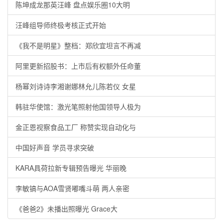
陈坤成龙那英汪峰 盘点娱乐圈10大明
汪峰组导师终极考核正式开始
《我不是明星》整档：郑欣宜坦言不再减
阿里更新招股书：上市后有权额外任命董
杨幂刘诗诗李湘谢娜林允儿陈若仪 女星
韩驻华使馆：激光笔照射他国领导人极为
金正恩视察食品工厂 称赞实现自动化与
中国好声音 学员寻求突破
KARA具荷拉新专辑预告曝光 华丽晚
李敏镐与AOA雪贤嘟嘴斗萌 两人亲密
《爸爸2》未播出照曝光 Grace大