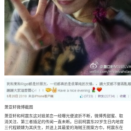
萧亚轩微博截图
萧亚轩和柯震东这对姐弟恋一经曝光便波折不断，微博秀甜蜜、取
消关注、第三者插足的传闻一直未断。日前柯震东22岁生日内地官
三代程颖婕为其庆生，并送上其最爱的海贼王图案方巾，柯震东在