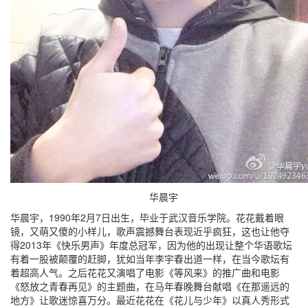
华晨宇
华晨宇，1990年2月7日出生，毕业于武汉音乐学院。花花戴着眼
镜，又萌又傻的小样儿，歌声震撼舞台表现近乎疯狂，这也让他夺
得2013年《快乐男声》年度总冠军，因为他的出现让整个华语歌坛
有着一股被颠覆的赶脚，犹如当年李宇春出道一样，在当今歌坛有
着超高人气。之后花花又演唱了电影《等风来》的推广曲和电影
《怒放之青春再见》的主题曲，在马年春晚舞台献唱《在那遥远的
地方》让歌迷惊喜万分。最近花花在《花儿与少年》以真人秀形式