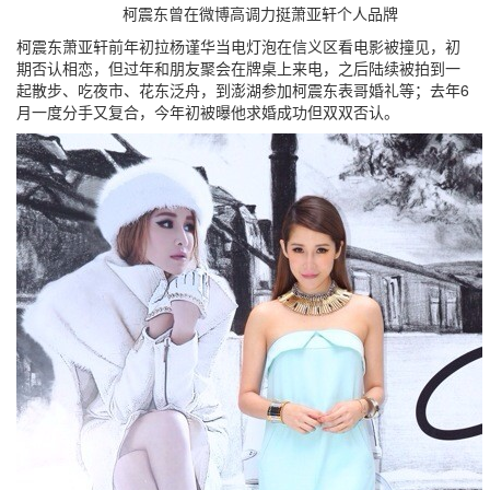
柯震东曾在微博高调力挺萧亚轩个人品牌
柯震东萧亚轩前年初拉杨谨华当电灯泡在信义区看电影被撞见，初
期否认相恋，但过年和朋友聚会在牌桌上来电，之后陆续被拍到一
起散步、吃夜市、花东泛舟，到澎湖参加柯震东表哥婚礼等；去年6
月一度分手又复合，今年初被曝他求婚成功但双双否认。