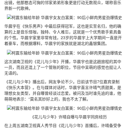
出镜，他那憨态可掬的邻家弟弟形象更是打动无数观众，堪称音乐
界新一代歌神。
华晨宇在《快乐男声》中最后获得冠军，这也是实至名归，他的确
算的上是音乐怪咖，独特、令人难忘，这就是一个优秀歌手索具备
的个性。华晨宇家里非常有钱，23岁的华晨宇上大学期间一直是开
着豪车，而根据爆料，华晨宇的家族就是湖北的鑫银集团。
这次湖南卫视的《花儿与少年》开播，华晨宇也是这趟旅程的其中
一员，而且还混上了一个管账的职位，节目中呆萌的感觉也挺让人
无语的。
《花儿与少年》播出后，网友争论不少。日前该节目7位嘉宾录制
《快乐大本营》。在与媒体对话时，华晨宇直言许晴气质甜美，是
理想女友类型，并自曝曾经谈过恋爱。被问及当时谁先追的谁，他
萌萌地表示：“莫名其妙好上的，我也不太了解。
《花儿与少年》许晴自曝与华晨宇同房经历
在上周五湖南卫视真人秀节目《花儿与少年》首播后，许晴备受争