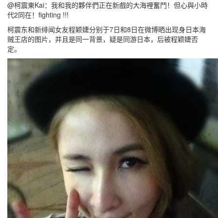
@柯震東Kai：我和我的夥伴們正在新戲的大海裡奮鬥！但心與小時
代2同在！fighting !!!
柯震东和新绯闻女友程颖婕分别于7日和8日在微博晒出现身日本海
贼王店的图片，并且是同一背景，疑是同游日本，后被程颖婕否
定。