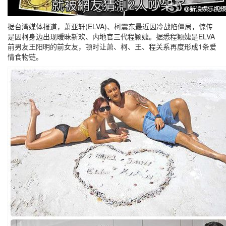
据台湾媒体报道，萧亚轩(ELVA)、柯震东最近因冷战陷僵局，惊传
是因柯身边出现暧昧新欢、内地官三代程颖婕。据悉程颖婕是ELVA
前男友王阳明的前女友，顿时让萧、柯、王、程关系再度形成1条爱
情食物链。