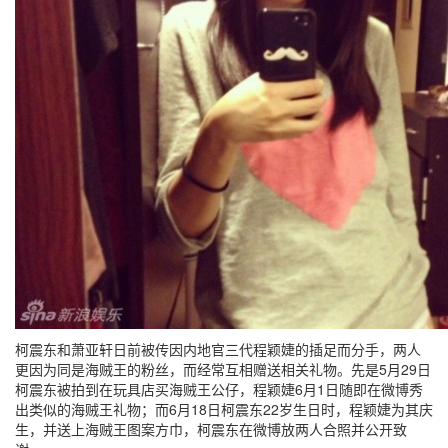
柯震东和萧亚轩日前被传因内地官三代程颖婕的插足而分手，两人
更因为同是海贼王的粉丝，而经常互相赠送相关礼物。先是5月29日
柯震东被拍到在玩具店买海贼王公仔，程颖婕6月1日随即在微博秀
出类似的海贼王礼物；而6月18日柯震东22岁生日时，程颖婕为其庆
生，并送上海贼王图案方巾，柯震东在微博放两人合照并公开致