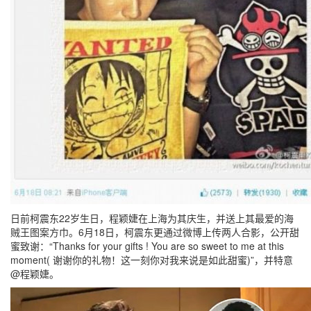
日前柯震东22岁生日，程颖婕在上海为其庆生，并送上其最爱的海
贼王图案方巾。6月18日，柯震东更通过微博上传两人合影，公开甜
蜜致谢：“Thanks for your gifts ! You are so sweet to me at this
moment( 谢谢你的礼物！这一刻你对我来说是如此甜蜜)”，并特意
@程颖婕。