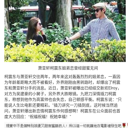
萧亚轩柯震东姐弟恋曾经甜蜜无间
柯震东与萧亚轩交往两年，两年来这对轰轰烈烈的姐弟恋，一直因
为年龄差距略大而不被看好，外界刚刚由黑转路时，却爆出了柯震
东和萧亚轩分手的消息。近日，萧亚轩被曝出已经结交新欢Elroy，
对方为吴建豪的小舅子，另外界大跌眼镜。九把刀深情插刀柯震
东，称想到他作为高富帅也会失恋，自己顿感平衡。柯震东说：“只
能说人生比电影还要精彩。”插刀讲究一刀插到底，这时候当然追
问，萧亚轩爆出新恋情柯震东作何感想啊！柯震东在公众面前也首
度大方回应：“祝福祝福！祝她幸福！”