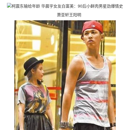
萧亚轩王阳明