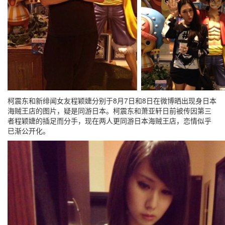
柯震东和新绯闻女友程颖婕分别于8月7日和8日在微博晒出现身日本
海贼王店的图片，疑是同游日本。柯震东和萧亚轩日前被传因第三
者程颖婕的插足而分手，现在两人更同游日本海贼王店，恋情似乎
已渐公开化。