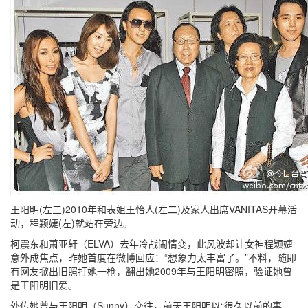
王阳明(左三)2010年和表姐王怡人(左二)及家人出席VANITAS开幕活
动，程颖婕(左)就站在旁边。
柯震东和萧亚轩（ELVA）去年冷战闹情变，此风波却让女神程颖婕
意外成焦点，昨她首度在微博回应：“想象力太丰富了。”不料，随即
有网友掀出旧照打她一枪，翻出她2009年与王阳明密照，验证她曾
是王阳明旧爱。
外传她曾与王阳明（Sunny）交往，前天王阳明以“很久以前的事