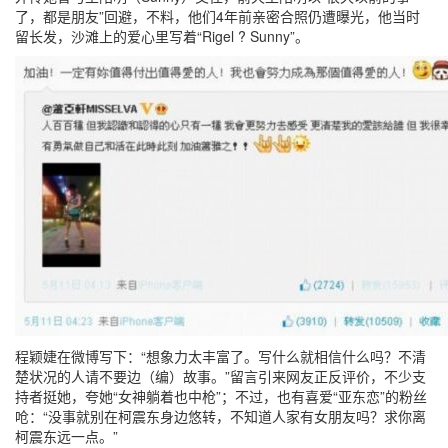
了，都是朋友”回避，不料，他们4年前亲密合照仍遭曝光，他当时
留长发，沙滩上的爱心里写着“Rigel ? Sunny”。
程颖婕在微博写下：“想象力太丰富了。写什么就相信什么吗？不清
楚状况的人请不要边（编）故事。”留言引来网友正反评价，不少支
持者挺她，夸她“女神躺着也中枪”；不过，也有喜爱“亚东恋”的粉丝
呛：“没事就别在柯震东身边悠转，不知道人家有女朋友吗？求你离
柯震东远一点。”