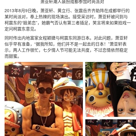
萧亚轩潮人装扮成都参加时尚派对
2013年8月9日晚，萧亚轩、黄立行、张震岳齐齐助阵在成都举行的
某时尚派对，奉上热辣的现场演出。接受采访时，萧亚轩被问到与
柯震东的“姐弟恋”，她霸气否认有第三者插足，笑言将来如果拍戏一
定问柯震东意见。
同时传出内地富家女程颖婕与柯震东同游日本。对此问题，萧亚轩
似乎早有准备，“据我所知，他们并不是一起去的日本！”萧亚轩表
示，两人工作很忙，七夕情人节可能无法共度，不过恋情依然稳定
而甜蜜。