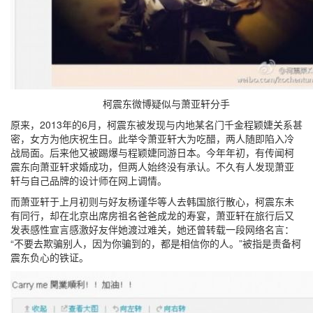
柯震东微博疑似与萧亚轩分手
原来，2013年的6月，柯震东被发现与内地某名门千金程颖婕关系甚
密，女方为他庆祝生日。此举令萧亚轩大为吃醋，两人随即陷入冷
战局面。后来他又被踢爆与程颖婕同游日本。今年年初，有传闻柯
震东向萧亚轩求婚成功，但两人始终没有承认。不久有人发现萧亚
轩与自己品牌的设计师在网上调情。
而萧亚轩于上月初则与好友杨谨华等人去韩国旅行散心，柯震东未
有同行，却在北京出席房祖名爸爸成龙的寿宴，萧亚轩在旅行后又
发表感性宣言感激好友伴她渡过难关，她还曾转载一段网络名言：
“不要去欺骗别人，因为你骗到的，都是相信你的人。”被指是责备柯
震东负心的铁证。