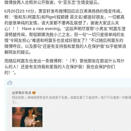
微博放两人合照并公开致谢，令“亚东恋”生情变疑云。
6月20日23:10分，萧亚轩发布微博回应近日沸沸扬扬的情变传闻，
称：“我和东(柯震东)和Rigel(程颖婕 英文名)都是好朋友，一切都真
的是很单纯的友情，请大家都不要再乱联想了，谢谢大家这么关
心！！！ Have a nice evening。”这段声明尽管帮“小男友”柯震东澄
清劈腿传闻，帮程颖婕洗脱小三之名，但一句“一切只是很单纯的友
情”令网友担心“难道和柯震东也变成好朋友了？”不过随后柯震东的
微博呼应，以及那句“还是有支持我和爱我的人在保护我”似乎能够消
解网友的疑云。
而随后柯震东也发出一条微博称：“（不）管他那些在那说什么骂什
么的人！还是有支持我和爱我的人在保护我！我也会保护你们
的！”。