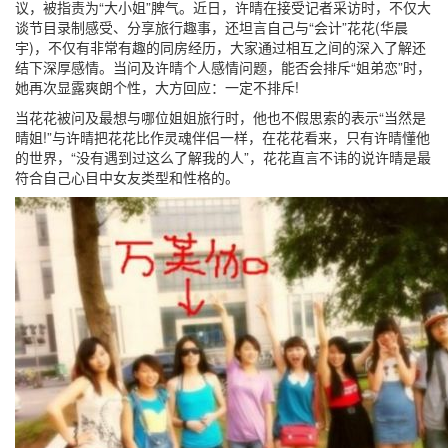
议，被指责为“大小姐”脾气。近日，许晴在接受记者采访时，不仅大
谈节目录制感受、分享旅行趣事，还坦言自己与“会计”花花(华晨
宇)，不仅有非常有趣的同房经历，大家通过相互之间的深入了解还
结下深厚感情。当问及许晴个人感情问题，能否会排斥“姐弟恋”时，
她再次显露爽朗个性，大方回应：一定不排斥!
当花花被问及最想与哪位姐姐旅行时，他也不假思索的表示“当然是
晴姐!”与许晴把花花比作灵魂伴侣一样，在花花看来，只有许晴懂他
的世界，“没有遇到过这么了解我的人”，花花直言不讳的说许晴是最
符合自己心目中女友类型和性格的。