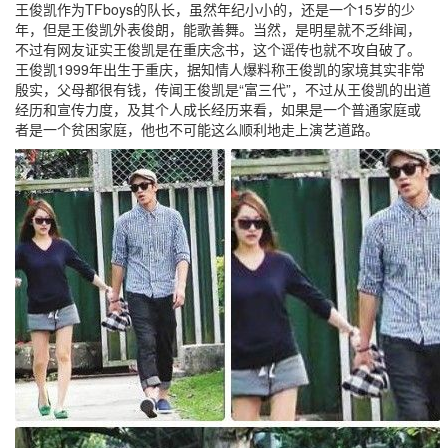
王俊凯作为TFboys的队长，虽然年纪小小的，还是一个15岁的少
年，但是王俊凯外表俊朗，能歌善舞。当然，是明星就不乏绯闻，
不过有网友证实王俊凯是在重庆念书，这个谣传也就不攻自破了。
王俊凯1999年出生于重庆，据知情人爆料称王俊凯的家境其实非常
殷实，父母都很有钱，传闻王俊凯是“富三代”，不过从王俊凯的出道
经历和宣传力度，及其个人成长经历来看，如果是一个普通家庭或
者是一个贫困家庭，他也不可能这么顺利地走上演艺道路。