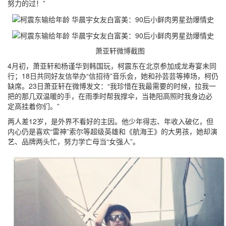
努力的过！”
萧亚轩微博截图
4月初，萧亚轩和杨谨华到韩国玩，柯震东在北京参加成龙寿宴未同
行；18日共同好友信举办“信招待”音乐会，她和孙芸芸等捧场，柯仍
缺席。23日萧亚轩在微博发文：“我珍惜在我最需要的时候，拉我一
把的那几双温暖的手，在雨季时帮我撑伞，当艳阳高照时我身边必
定高挂着你们。”
两人差12岁，是外界不看好的主因。他少年得志、年收入破亿，但
内心仍是喜欢“雷神”索尔等超级英雄和《航海王》的大男孩，她却演
艺、品牌两头忙，努力学亡母当“女强人”。