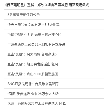
《我不是明星》整档：郑欣宜坦言不再减肥 萧蔷现场飙戏
8名省管干部任前公示
今天早晨我省文成县发生3.3级地震
“凤凰”影响不明显 无车日杭州核心区
广州处级以上官员33人自报有违规多占
直击“凤凰”：风大雨急 台州高速5
直击“凤凰”：船员突发脑溢血 狂风
直击“凤凰”：舟山5000多艘渔船回
SNG直播最现场：台风带来强降雨
“凤凰”步步逼近 全省25万余人大转
温州：台风吹落高空木板砸伤路人 所幸