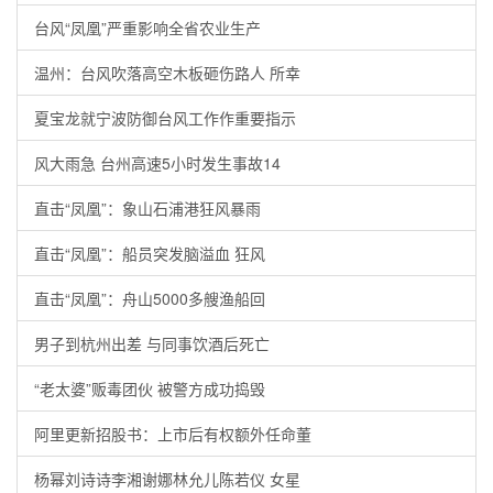
台风“凤凰”严重影响全省农业生产
温州：台风吹落高空木板砸伤路人 所幸
夏宝龙就宁波防御台风工作作重要指示
风大雨急 台州高速5小时发生事故14
直击“凤凰”：象山石浦港狂风暴雨
直击“凤凰”：船员突发脑溢血 狂风
直击“凤凰”：舟山5000多艘渔船回
男子到杭州出差 与同事饮酒后死亡
“老太婆”贩毒团伙 被警方成功捣毁
阿里更新招股书：上市后有权额外任命董
杨幂刘诗诗李湘谢娜林允儿陈若仪 女星