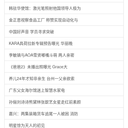
韩驻华使馆：激光笔照射他国领导人极为
金正恩视察食品工厂 称赞实现自动化与
中国好声音 学员寻求突破
KARA具荷拉新专辑预告曝光 华丽晚
李敏镐与AOA雪贤嘟嘴斗萌 两人亲密
《爸爸2》未播出照曝光 Grace大
养儿24年才知非亲生 台州一父亲欲索
广东父女海尔馆迷上智慧水家电
孙俪刘诗诗熊黛林张歆艺女星走红前素颜
嘉兴：两集装箱货车追尾一人被困 消防
明星惊为天人的初见