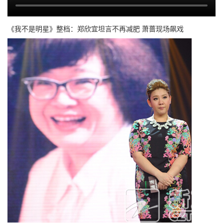
《我不是明星》整档：郑欣宜坦言不再减肥 萧蔷现场飙戏