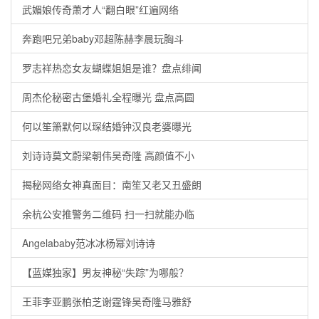
武媚娘传奇萧才人“翻白眼”红遍网络
奔跑吧兄弟baby邓超陈赫李晨玩胸斗
罗志祥热恋女友蝴蝶姐姐是谁？盘点绯闻
周杰伦秘密古堡婚礼全程曝光 盘点高圆
何以笙箫默何以琛结婚钟汉良老婆曝光
刘诗诗莫文蔚梁朝伟吴奇隆 高颜值不小
揭秘网络女神真面目：南笙又老又丑盛朗
余杭公安推警务二维码 扫一扫就能办临
Angelababy范冰冰杨幂刘诗诗
【蓝媒独家】男友神秘“失踪”为哪般？
王菲李亚鹏张柏芝谢霆锋吴奇隆马雅舒