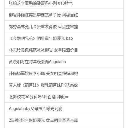
张柏芝李亚鹏徐静蕾冯小刚 818脾气
柳岩孙俪陈奕迅李连杰章子怡 揭秘当红
郑秀晶林允儿金贤重裴勇俊 盘点整容撞
《奔跑吧兄弟》明星童年照曝光 bab
林志玲吴佩慈范冰冰柳岩 女星陪酒价目
黄晓明将在跨年晚会向Angelaba
孙俪杨幂姚晨李小璐 美女明星辣妈和她
真人版《葫芦娃》爆乳葫芦妹PK诱惑蛇
北舞校花30分钟喝6斤白酒 神似an
Angelababy父母照片曝光到底
邓超姐姐合影照曝光 盘点明星直系亲属