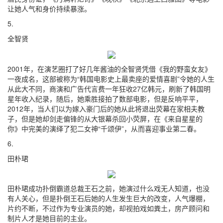
让她人气和身价持续暴涨。
5.
全智贤
2001年，在演艺圈打了好几年酱油的全智贤凭借《我的野蛮女友》
一夜成名，这部被称为“韩国电影史上最卖座的爱情喜剧”令她的人生
从此大不同，商演和广告代言费一年狂收27亿韩元，刷新了韩国明
星年收入纪录，随后，她乘胜接拍了数部电影，但是反响平平，
2012年，当人们以为嫁入豪门后的她从此将退出荧幕在家相夫教
子，但是她却剑走偏锋的从大银幕杀回小荧屏，在《来自星星的
你》中完美的演绎了犯二女神“千颂伊”，从而喜迎事业第二春。
6.
田朴珺
田朴珺成功扑倒霸道总裁王石之前，她演过什么戏无人知道，也没
有人关心，但是扑倒王石后她的人生发生巨大的改变，人气爆棚，
片约不断，不过作为专业演员的她，却视拍戏如粪土，房产顾问和
制片人才是她目前的主业。