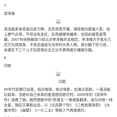
7.
梁洛施
梁洛施卖身英皇后获力捧，无奈资质平庸，演技唱功差强人意，加
上脾气古怪，不但没有走红，反而被媒体嫌弃，也因此被英皇雪
藏，2007年经杨紫琼介绍认识李泽楷并且相恋，李泽楷大手笔斥几
百万为其赎身，令其迅速成为当年的头条人物，身价翻了好几倍，
未婚生下三个儿子后获得近五亿分手费再度引爆娱乐圈。
8.
闫妮
闫妮
90年代初便已出道，拍过电视，拍过电影，也演过话剧，一直没能
红起来，当她对自己未来的星途感到渺茫时，2005年的《武林外
传》拯救了她，她凭借剧中的“佟湘玉”一角咸鱼翻身，成为内地一线
女星，随后又乘胜出击，以《北风那个吹》《三枪拍案惊奇》《大
魔术师》《画壁》《一仆二主》等剧人气再度飙升。