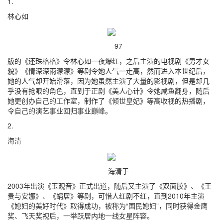
1.
林心如
97
版的《还珠格格》令林心如一夜爆红，之后主演的电视剧《男才女
貌》《情深深雨濛濛》等剧令她人气一走高，然而进入本世纪后，
她的人气却开始滑落，因为她虽然主演了大量的影视剧，但是却几
乎没有抢眼的角色，直到于正剧《美人心计》令她咸鱼翻身，随后
她更创办自己的工作室，制作了《倾世皇妃》等高收视的热播剧，
令自己的演艺事业回归事业巅峰。
2.
海清
海清于
2003年出演《玉观音》正式出道，随后又主演了《双面胶》、《王
贵与安娜》、《蜗居》等剧，可惜人红剧不红，直到2010年主演
《媳妇的美好时代》取得成功，被称为“国民媳妇”，同时获得金鹰
奖、飞天奖视后，一举跃居内地一线女星阵容。