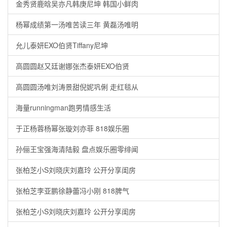
金秀贤鹿晗吴亦凡韩庚尼坤 韩国小鲜肉
杨幂成绩第一汤唯苦读三年 黄磊汤唯明
允儿泰妍EXO伯贤Tiffany尼坤
高圆圆赵又廷谢娜张杰泰妍EXO伯贤
高圆圆汤唯刘涛景甜倪妮巩俐 走红毯从
海量runningman跑男情感生活
于正杨蓉杨幂张璇刘亦菲 818娱乐圈
孙俪王宝强海清陆毅 盘点娱乐圈零绯闻
张柏芝小S刘晓庆刘嘉玲 公开分享闺房
张柏芝李亚鹏徐静蕾冯小刚 818脾气
张柏芝小S刘晓庆刘嘉玲 公开分享闺房