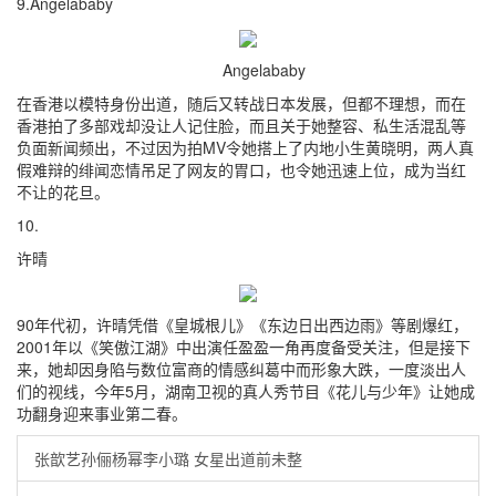
9.Angelababy
Angelababy
在香港以模特身份出道，随后又转战日本发展，但都不理想，而在
香港拍了多部戏却没让人记住脸，而且关于她整容、私生活混乱等
负面新闻频出，不过因为拍MV令她搭上了内地小生黄晓明，两人真
假难辩的绯闻恋情吊足了网友的胃口，也令她迅速上位，成为当红
不让的花旦。
10.
许晴
90年代初，许晴凭借《皇城根儿》《东边日出西边雨》等剧爆红，
2001年以《笑傲江湖》中出演任盈盈一角再度备受关注，但是接下
来，她却因身陷与数位富商的情感纠葛中而形象大跌，一度淡出人
们的视线，今年5月，湖南卫视的真人秀节目《花儿与少年》让她成
功翻身迎来事业第二春。
张歆艺孙俪杨幂李小璐 女星出道前未整