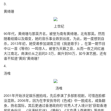
3.
黄绮珊
上世纪
90年代，黄绮珊与那英齐名，被誉为南有黄绮珊，北有那英。然而
随着结婚以及婚变，她的音乐事业跌到谷底，为此，她一度想到自
杀，2013年初，她受邀参加湖南卫视《我是歌手》，在第一期节目
中以一首《等待》一鸣惊人，被誉为天籁之音，从而一夜之间红遍
大江南北，商演价从之前的2-3万，飙升到50万，如今演艺圈，还有
谁不知道“黄妈”黄绮珊？
4.
汤唯
汤唯
2001年开始涉足娱乐圈拍戏，先后参演了多部影视剧，可惜连脸都
没混熟，2006年，因为在李安执导的《色戒》中一脱成名，咸鱼翻
身，扬名国际，其后更通过香港政府的“优秀人才入境计划”获取香港
居民身份证，《月满轩尼诗》《晚秋》《北京遇上西雅图》等电影