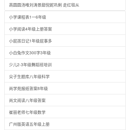
高圆圆汤唯刘涛景甜倪妮巩俐 走红毯从
小学课程表1一6年级
小学阅读4年级上册答案
小屁孩日记1年级屁事多
小白兔作文300字3年级
少儿2-3年级舞蹈班培训
尖子生题库八年级科学
尚学苑报纸答案8年级
尚文阅读八年级答案
崔丽老师七年级数学
广州版英语五年级上册