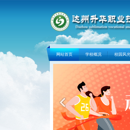
网站首页
学校概况
校园风