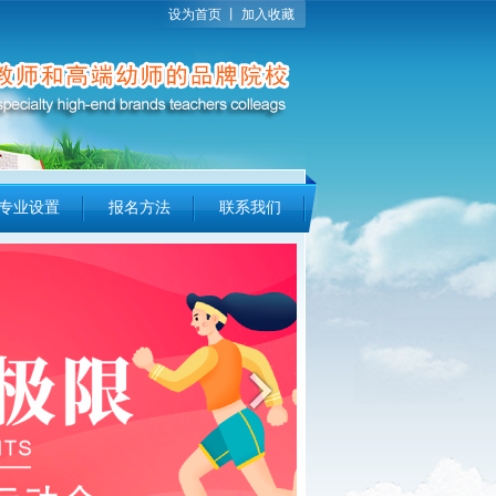
设为首页
丨
加入收藏
专业设置
报名方法
联系我们