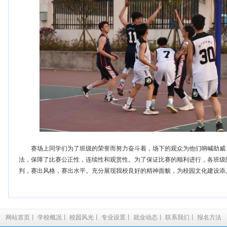
赛场上同学们为了班级的荣誉而努力奋斗着，场下的观众为他们呐喊助威
法，保障了比赛公正性，连续性和观赏性。为了保证比赛的顺利进行，各班级
判，赛出风格，赛出水平。充分展现我校良好的精神面貌，为校园文化建设添
网站首页
丨
学校概况
丨
校园风光
丨
专业设置
丨
就业动态
丨
联系我们
丨
报名方法