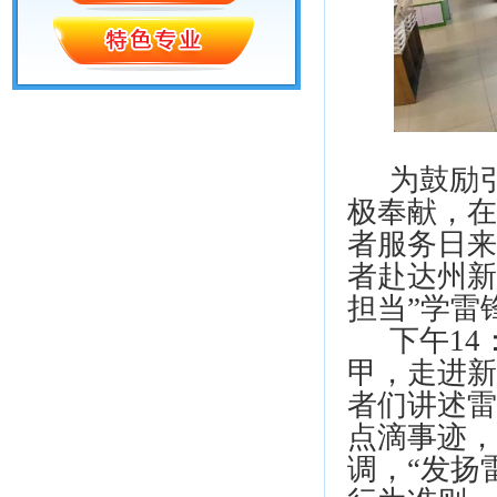
为鼓励引
极奉献，在
者服务日来
者赴达州新
担当”学雷
下午14
甲，走进新
者们讲述雷
点滴事迹，
调，“发扬